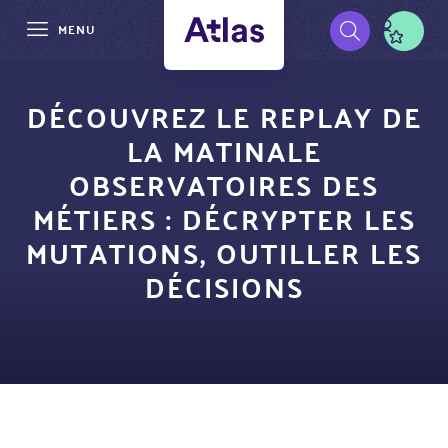
MENU
Aller
Pré-
au
DÉCOUVREZ LE REPLAY DE
contenu
navigation
LA MATINALE
principal
OBSERVATOIRES DES
MÉTIERS : DÉCRYPTER LES
MUTATIONS, OUTILLER LES
DÉCISIONS