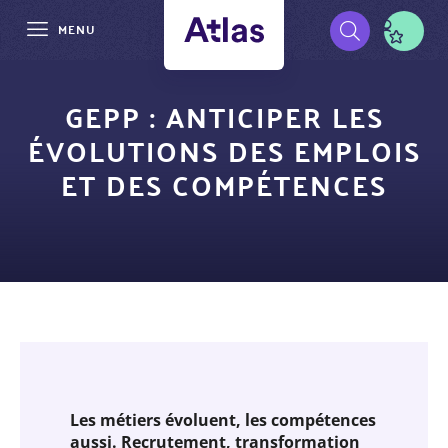
MENU
Aller
Pré-
au
GEPP : ANTICIPER LES
contenu
navigation
ÉVOLUTIONS DES EMPLOIS
principal
ET DES COMPÉTENCES
Les métiers évoluent, les compétences
aussi. Recrutement, transformation