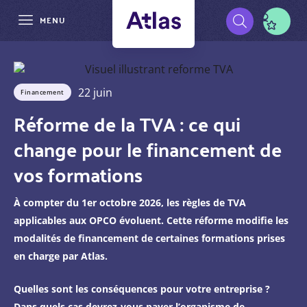
MENU
Aller
Pré-
au
contenu
navigation
22 juin
principal
Financement
Réforme de la TVA : ce qui
change pour le financement de
vos formations
À compter du 1er octobre 2026, les règles de TVA
applicables aux OPCO évoluent. Cette réforme modifie les
modalités de financement de certaines formations prises
en charge par Atlas.
Quelles sont les conséquences pour votre entreprise ?
Dans quels cas devrez-vous payer l’organisme de