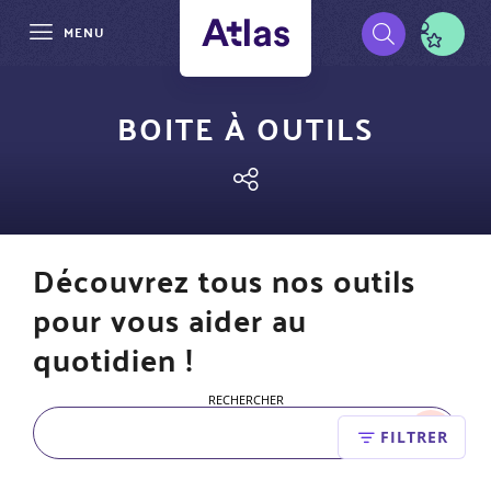
MENU
Aller
Pré-
au
BOITE À OUTILS
contenu
navigation
principal
Découvrez tous nos outils
pour vous aider au
quotidien !
RECHERCHER
FILTRER