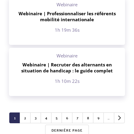
Webinaire
Webinaire | Professionnaliser les référents
mobilité internationale
1h 19m 36s
Webinaire
Webinaire | Recruter des alternants en
situation de handicap : le guide complet
1h 10m 22s
Pagination
1
2
3
4
5
6
7
8
9
…
DERNIÈRE PAGE