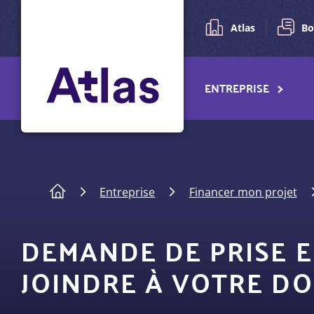
Pré-
Aller
au
navigation
Atlas
Bo
contenu
principal
Navigation
ENTREPRISE
principale
Fil
Entreprise
Financer mon projet
d'Ariane
DEMANDE DE PRISE EN
JOINDRE À VOTRE DO