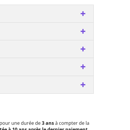
s pour une durée de
3 ans
à compter de la
tée à 10 ans après le dernier paiement