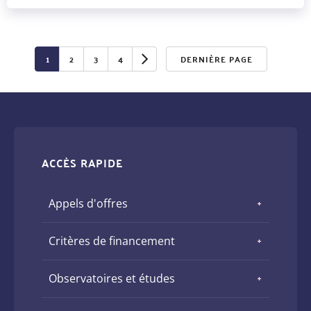
Pagination
1
2
3
4
DERNIÈRE PAGE
ACCÈS RAPIDE
Appels d'offres
Critères de financement
Observatoires et études