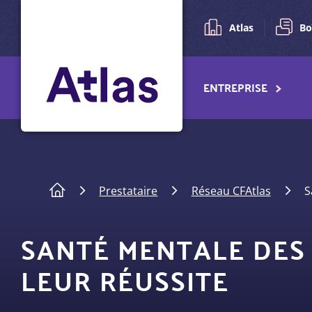
Pré-
Aller
au
navigation
Atlas
Bo
contenu
principal
Navigation
ENTREPRISE
principale
Fil
Prestataire
Réseau CFAtlas
Sa
d'Ariane
SANTÉ MENTALE DES 
LEUR RÉUSSITE