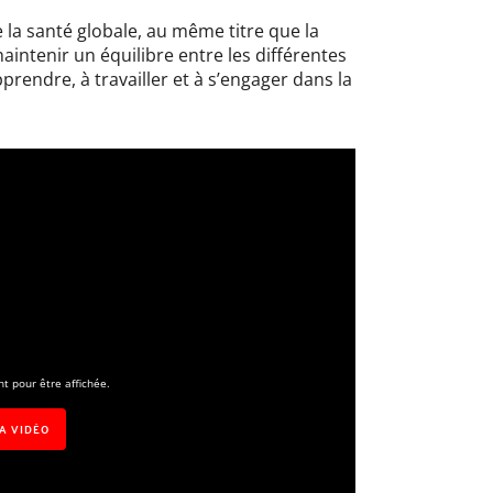
a santé globale, au même titre que la
maintenir un équilibre entre les différentes
pprendre, à travailler et à s’engager dans la
t pour être affichée.
LA VIDÉO