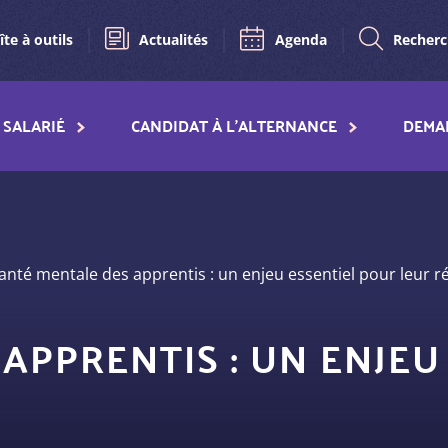
îte à outils
Actualités
Agenda
Recher
SALARIÉ
CANDIDAT À L'ALTERNANCE
DEMA
nté mentale des apprentis : un enjeu essentiel pour leur r
APPRENTIS : UN ENJEU