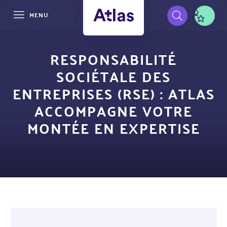
MENU
Aller
Pré-
au
RESPONSABILITÉ
contenu
navigation
SOCIÉTALE DES
principal
ENTREPRISES (RSE) : ATLAS
ACCOMPAGNE VOTRE
MONTÉE EN EXPERTISE