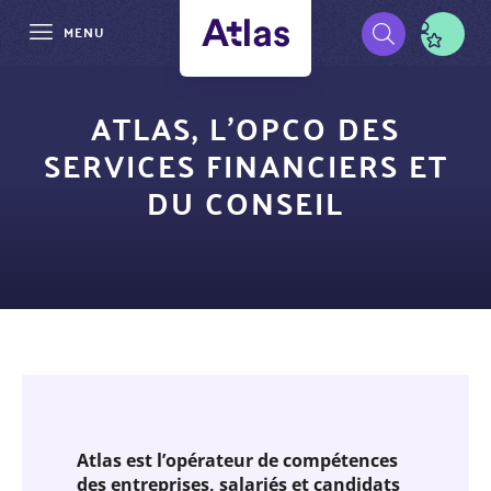
MENU
Aller
Pré-
au
ATLAS, L'OPCO DES
contenu
navigation
SERVICES FINANCIERS ET
principal
DU CONSEIL
Atlas est l’opérateur de compétences
des entreprises, salariés et candidats