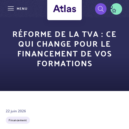
MENU
Aller
Pré-
au
RÉFORME DE LA TVA : CE
contenu
navigation
QUI CHANGE POUR LE
principal
FINANCEMENT DE VOS
FORMATIONS
22 juin 2026
Financement