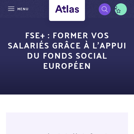
MENU
Aller
Pré-
au
FSE+ : FORMER VOS
contenu
navigation
SALARIÉS GRÂCE À L’APPUI
principal
DU FONDS SOCIAL
EUROPÉEN