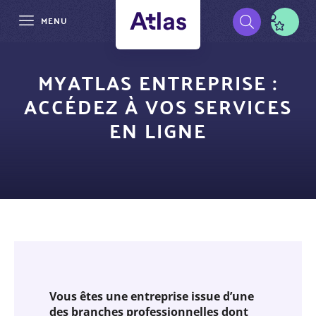
MENU
Aller
Pré-
au
MYATLAS ENTREPRISE :
contenu
navigation
ACCÉDEZ À VOS SERVICES
principal
EN LIGNE
Vous êtes une entreprise issue d’une
des branches professionnelles dont