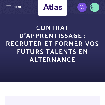
MENU
Aller
Pré-
au
CONTRAT
contenu
navigation
D’APPRENTISSAGE :
principal
RECRUTER ET FORMER VOS
FUTURS TALENTS EN
ALTERNANCE