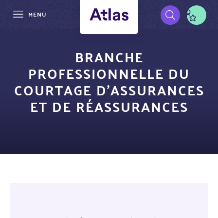
MENU
Aller
Pré-
au
BRANCHE
contenu
navigation
PROFESSIONNELLE DU
principal
COURTAGE D’ASSURANCES
ET DE RÉASSURANCES