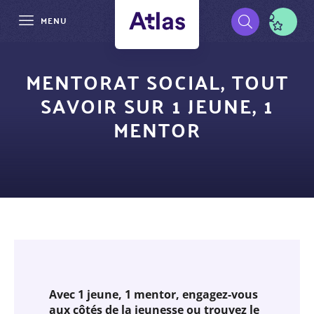
MENU
Aller
Pré-
au
MENTORAT SOCIAL, TOUT
contenu
navigation
SAVOIR SUR 1 JEUNE, 1
principal
MENTOR
Avec 1 jeune, 1 mentor, engagez-vous
aux côtés de la jeunesse ou trouvez le