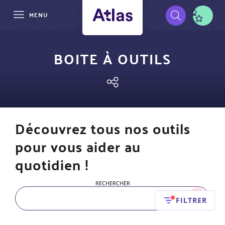
MENU
Aller
Pré-
au
BOITE À OUTILS
contenu
navigation
principal
Découvrez tous nos outils
pour vous aider au
quotidien !
RECHERCHER
FILTRER