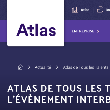
Pré-
Aller
au
navigation
Atlas
Bo
contenu
principal
Navigation
ENTREPRISE
principale
Fil
Actualité
Atlas de Tous les Talents
d'Ariane
ATLAS DE TOUS LES 
L'ÉVÈNEMENT INTER