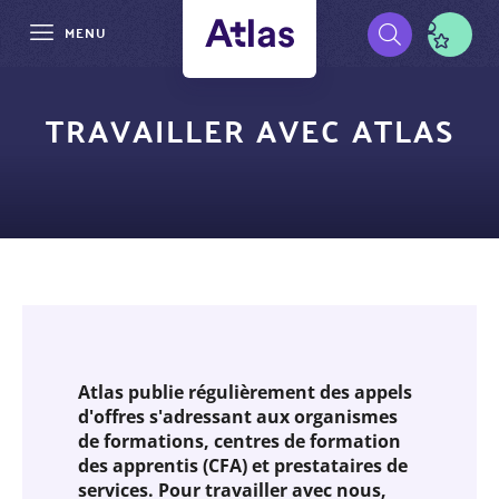
MENU
Aller
Pré-
au
TRAVAILLER AVEC ATLAS
contenu
navigation
principal
Atlas publie régulièrement des appels
d'offres s'adressant aux organismes
de formations, centres de formation
des apprentis (CFA) et prestataires de
services. Pour travailler avec nous,