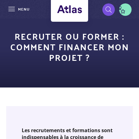
MENU
Aller
Pré-
au
RECRUTER OU FORMER :
contenu
navigation
COMMENT FINANCER MON
principal
PROJET ?
Les recrutements et formations sont
indispensables à la croissance de