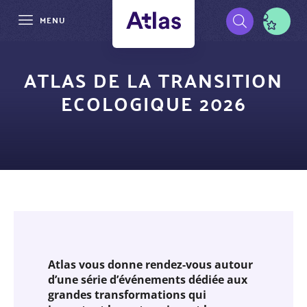
MENU
Aller
Pré-
au
ATLAS DE LA TRANSITION
contenu
navigation
ECOLOGIQUE 2026
principal
Atlas vous donne rendez-vous autour
d’une série d’événements dédiée aux
grandes transformations qui