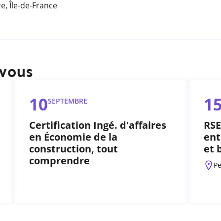
re,
Île-de-France
-vous
10
1
SEPTEMBRE
Certification Ingé. d'affaires
RSE
en Économie de la
ent
construction, tout
et 
comprendre
P