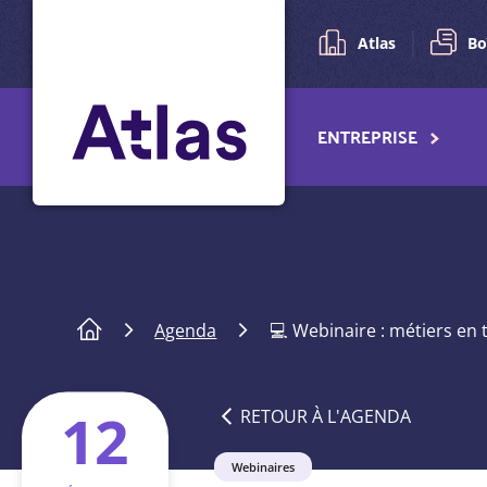
Pré-
Aller
au
navigation
Atlas
Bo
contenu
principal
Navigation
ENTREPRISE
principale
Fil
Agenda
💻 Webinaire : métiers en 
d'Ariane
12
RETOUR À L'AGENDA
Catégorie
Webinaires