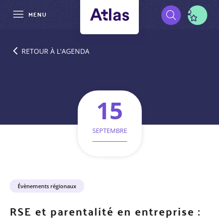
MENU
Aller
Pré-
au
RETOUR À L'AGENDA
contenu
navigation
principal
15
SEPTEMBRE
Catégorie
Évènements régionaux
d'événement
RSE et parentalité en entreprise :