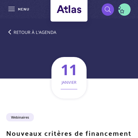
MENU
Aller
Pré-
au
RETOUR À L'AGENDA
contenu
navigation
principal
11
JANVIER
Catégorie
Webinaires
d'événement
Nouveaux critères de financement