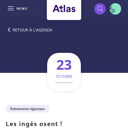
MENU
Aller
Pré-
au
RETOUR À L'AGENDA
contenu
navigation
principal
23
OCTOBRE
Catégorie
Évènements régionaux
d'événement
Les ingés osent !