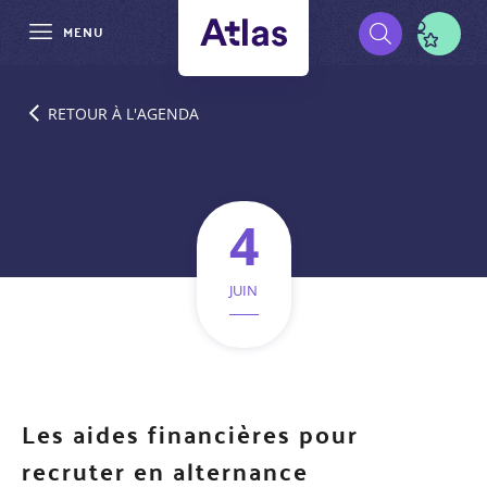
MENU
Aller
Pré-
au
RETOUR À L'AGENDA
contenu
navigation
principal
4
JUIN
Les aides financières pour
recruter en alternance