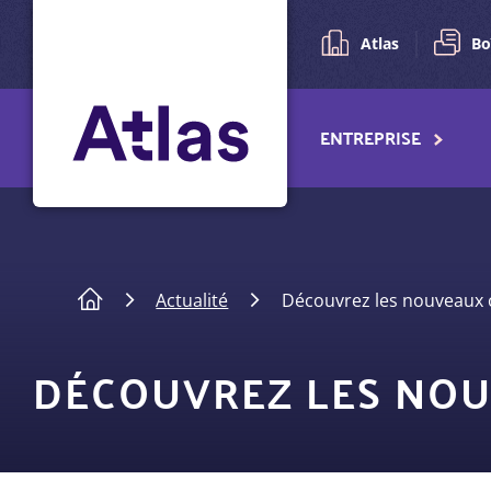
Pré-
Aller
au
navigation
Atlas
Bo
contenu
principal
Navigation
ENTREPRISE
principale
Fil
Actualité
Découvrez les nouveaux c
d'Ariane
DÉCOUVREZ LES NOU