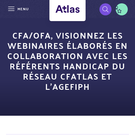
MENU
Aller
Pré-
au
CFA/OFA, VISIONNEZ LES
contenu
navigation
WEBINAIRES ÉLABORÉS EN
principal
COLLABORATION AVEC LES
RÉFÉRENTS HANDICAP DU
RÉSEAU CFATLAS ET
L’AGEFIPH