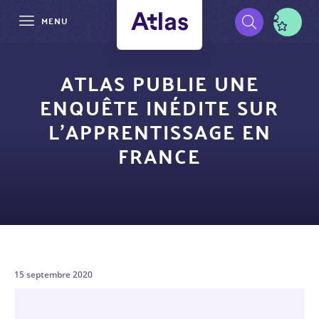
MENU
Aller
Pré-
au
ATLAS PUBLIE UNE
contenu
navigation
ENQUÊTE INÉDITE SUR
principal
L’APPRENTISSAGE EN
FRANCE
15 septembre 2020