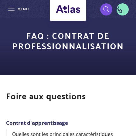
MENU
Aller
Pré-
au
FAQ : CONTRAT DE
contenu
navigation
PROFESSIONNALISATION
principal
Foire aux questions
Contrat d'apprentissage
Quelles sont les principales caractéristiques