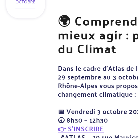
d'événement
OCTOBRE
🌍 Comprendr
mieux agir : 
du Climat
Dans le cadre d'Atlas de 
29 septembre au 3 octobr
Rhône-Alpes vous propose
changement climatique : 
📅
Vendredi 3 octobre 20
🕣
8h30 – 12h30
👉
S'INSCRIRE
📍
ATLAS – 29 rue Mauric