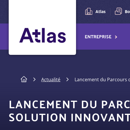
Pré-
Aller
au
navigation
Atlas
Bo
contenu
principal
Navigation
ENTREPRISE
principale
Fil
Actualité
Lancement du Parcours de 
d'Ariane
LANCEMENT DU PARCO
SOLUTION INNOVANT