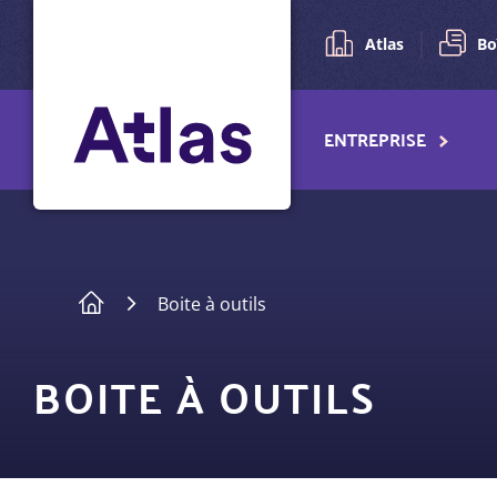
Pré-
Aller
au
navigation
Atlas
Bo
contenu
principal
Navigation
ENTREPRISE
principale
Fil
Boite à outils
d'Ariane
BOITE À OUTILS